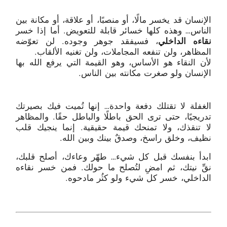
الإنسان قد يخسر مالًا، أو منصبًا، أو علاقة، أو مكانة بين
الناس… وهذه كلها خسائر قابلة للتعويض. أما إذا خسر
نقاءه الداخلي
، فسيفقد جوهر وجوده. لن تعوّضه
المظاهر، ولن تنفعه المجاملات، ولن تغنيه الألقاب.
لأن النقاء هو الأساس، وهو القيمة التي يرفع الله بها
الإنسان ولو صغرت مكانته بين الناس.
الغفلة لا تقتلك دفعة واحدة… إنها تُميت فيك بصيرتك
تدريجيًا، حتى ترى الحق باطلًا والباطل حقًا. والمظاهر
لا تنقذك، ولا تمنحك قيمة حقيقية. إنما ينجيك قلب
نظيف، وخلق راسخ، وصدقٌ بينك وبين الله.
ابدأ بنفسك قبل كل شيء… طهّر وعاءك، أصلح قلبك،
نقِّ نيتك، ثم امضِ لتُصلح ما حولك. فمن خسر نقاءه
الداخلي، خسر كل شيء ولو كثُر مادحوه.