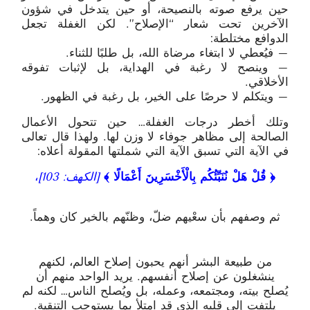
حين يرفع صوته بالنصيحة، أو حين يتدخل في شؤون
الآخرين تحت شعار “الإصلاح”. لكن الغفلة تجعل
الدوافع مختلطة:
– فيُعطي لا ابتغاء مرضاة الله، بل طلبًا للثناء.
– وينصح لا رغبة في الهداية، بل لإثبات تفوقه
الأخلاقي.
– ويتكلم لا حرصًا على الخير، بل رغبة في الظهور.
وتلك أخطر درجات الغفلة… حين تتحول الأعمال
الصالحة إلى مظاهر جوفاء لا وزن لها. ولهذا قال تعالى
في الآية التي تسبق الآية التي شملتها المقولة أعلاه:
﴿ قُلْ هَلْ نُنَبِّئُكُم بِالْأَخْسَرِينَ أَعْمَالًا ﴾
[
الكهف: 103
]
،
ثم وصفهم بأن سعْيهم ضلّ، وظنّهم بالخير كان وهماً.
من طبيعة البشر أنهم يحبون إصلاح العالم، لكنهم
ينشغلون عن إصلاح أنفسهم. يريد الواحد منهم أن
يُصلح بيته، ومجتمعه، وعمله، بل ويُصلح الناس… لكنه لم
يلتفت إلى قلبه الذي قد امتلأ بما يستوجب التنقية.