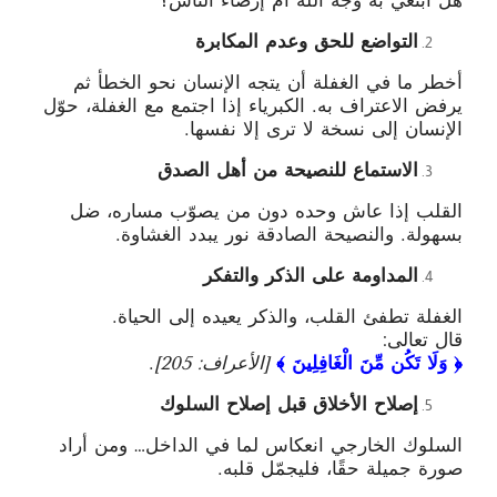
هل ابتغي به وجه الله أم إرضاء الناس؟
التواضع للحق وعدم المكابرة
أخطر ما في الغفلة أن يتجه الإنسان نحو الخطأ ثم
يرفض الاعتراف به. الكبرياء إذا اجتمع مع الغفلة، حوّل
الإنسان إلى نسخة لا ترى إلا نفسها.
الاستماع للنصيحة من أهل الصدق
القلب إذا عاش وحده دون من يصوّب مساره، ضل
بسهولة. والنصيحة الصادقة نور يبدد الغشاوة.
المداومة على الذكر والتفكر
الغفلة تطفئ القلب، والذكر يعيده إلى الحياة.
قال تعالى:
﴿ وَلَا تَكُن مِّنَ الْغَافِلِينَ ﴾
[
الأعراف: 205
]
.
إصلاح الأخلاق قبل إصلاح السلوك
السلوك الخارجي انعكاس لما في الداخل… ومن أراد
صورة جميلة حقًا، فليجمّل قلبه.