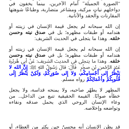
“الصورة الجميلة” أمام الآخرين، بينما يخفون في
دواخلهم نياتٍ مركبة، ومشاعر متضاربة، وطباعًا شوهتها
المقارنات والحقد والأنانية.
إن الله سبحانه لم يجعل قيمة الإنسان في زينته أو
هندامه أو طبقات مظهره؛ بل في
صدق نيته وحسن
خلقه
. وهذا ما يتجلى في الحديث الشريف:
إن الله سبحانه لم يجعل قيمة الإنسان في زينته أو
هندامه أو طبقات مظهره؛ بل في
صدق نيته وحسن
خلقه
. وهذا ما يتجلى في الحديث الشريف: عَنْ أبي هُريْرة
عَبْدِ الرَّحْمن بْنِ صخْرٍ قَالَ: قالَ رَسُولُ اللهِ ﷺ:
إِنَّ الله لا
يَنْظُرُ إِلى أَجْسامِكْم، وَلا إِلى صُوَرِكُمْ، وَلَكِنْ يَنْظُرُ إِلَى
قُلُوبِكُمْ وأعْمَالِكُمْ
رواه مسلم.
المظهر لا يطهّر صاحبه، ولا يمنحه قداسة، ولا يجعل
خطأه صوابًا. القيمة الحقيقية تنبع من الداخل… من
وعاء الإنسان الروحي الذي يحمل صدقه ونقاءه
وتواضعه وإخلاصه.
قد يظن الإنسان أنه محسنٌ حين يكثر من العطاء، أو