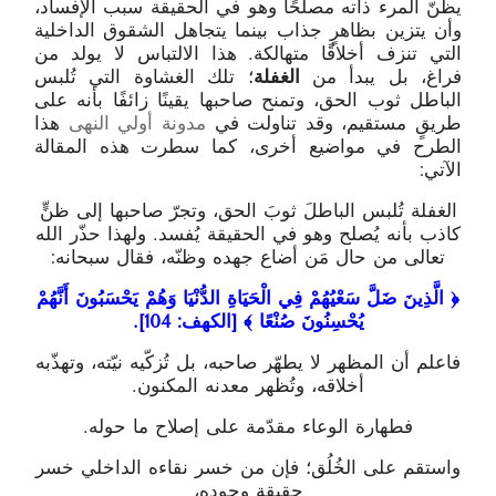
يظنّ المرء ذاته مصلحًا وهو في الحقيقة سبب الإفساد،
وأن يتزين بظاهرٍ جذاب بينما يتجاهل الشقوق الداخلية
التي تنزف أخلاقًا متهالكة. هذا الالتباس لا يولد من
فراغ، بل يبدأ من
الغفلة
؛ تلك الغشاوة التي تُلبس
الباطل ثوب الحق، وتمنح صاحبها يقينًا زائفًا بأنه على
طريقٍ مستقيم، وقد تناولت في
مدونة أولي النهى
هذا
الطرح في مواضيع أخرى، كما سطرت هذه المقالة
الآتي:
الغفلة تُلبس الباطلَ ثوبَ الحق، وتجرّ صاحبها إلى ظنٍّ
كاذب بأنه يُصلح وهو في الحقيقة يُفسد. ولهذا حذّر الله
تعالى من حال مَن أضاع جهده وظنّه، فقال سبحانه:
﴿ الَّذِينَ ضَلَّ سَعْيُهُمْ فِي الْحَيَاةِ الدُّنْيَا وَهُمْ يَحْسَبُونَ أَنَّهُمْ
يُحْسِنُونَ صُنْعًا ﴾ [الكهف: 104].
فاعلم أن المظهر لا يطهّر صاحبه، بل تُزكّيه نيّته، وتهذّبه
أخلاقه، وتُظهر معدنه المكنون.
فطهارة الوعاء مقدّمة على إصلاح ما حوله.
واستقم على الخُلُق؛ فإن من خسر نقاءه الداخلي خسر
حقيقة وجوده،