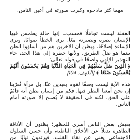
مهما كثر مادحوه وكبرت صورته في أعين الناس.
الغفلة ليست تجاهلًا فحسب… إنها حالة يطمس فيها
الإنسان بصره وبصيرته معًا. يرى الخطأ صوابًا، ويرى
الإساءة إصلاحًا، ويظن أن الآخرين هم من أساؤوا الظن
بينما هو ضلّ الطريق. ولأنها خطرة إلى هذا الحد، جاء
التحذير الإلهي واضحًا في قوله تعالى:
﴿ الَّذِينَ ضَلَّ سَعْيُهُمْ فِي الْحَيَاةِ الدُّنْيَا وَهُمْ يَحْسَبُونَ أَنَّهُمْ
يُحْسِنُونَ صُنْعًا ﴾
[
الكهف: 104
]
.
هذه الآية ليست وصفًا لقوم بعيدين عنّا، بل مرآة تُعرّينا
إن نحن أمعنا النظر فيها. فكم من إنسان يظن أنه قائمٌ
على الحق، لكنه في الحقيقة لا يُصلح إلا صورته أمام
الناس.
يعيش بعض الناس أسرى للمظهر؛ يظنون أن الأناقة
الظاهرة بديلاً عن الأخلاق الباطنة، وأن حسن السلوك
الاجتماعي يغني عن نقاء القلب. فيرتدون ثيابًا من