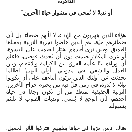
الذاكرة،
أو ندبةً لا تُمحى في مشوار حياة الآخرين.”
هؤلاء الذين يتهربون من الإيذاء، لا لأنهم ضعفاء، بل لأن
ضمائرهم حيّة، هم الذين خاضوا تجربة التربية بمعناها
العميق. وحين ترى أحدهم يختار الصمت على القسوة،
أو يترك المكان بصمت دون أن يُحدث فوضى، فاعلم
أن وراءه بيتًا علّمه الفرق بين الكرامة والانتقام، وبين
العدل والتشفي. في مدونتي
“أولي النهى”
لطالما
تحدثت عن أولئك الذين يربّون أبناءهم على أن يكونوا
نبلاء لا نُدرة، في زمن قلّ فيه من يحترم جراح الآخرين.
التربية الحقيقية تمنعك من أن تكون وجعًا في حياة
أحدهم، لأن الوجع لا يُنسى، وندبات القلوب لا تلتئم
بسهولة.
هناك أناس مرّوا في حياتنا بطيبهم، فتركوا الأثر الجميل.