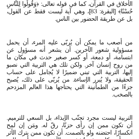
الأخلاق في القرآن، كما في قوله تعالى: ﴿وَقُولُوا لِلنَّاسِ
حُسْنًا﴾ [البقرة: 83]، وهي آية ليست فقط عن القول،
بل عن طريقة الحضور بين الناس.
من أصعب ما يمكن أن يُربّى عليه المرء، أن يحمل
مسؤولية شعور الآخرين. أن يشعر أنه مسؤول عن
ابتسامة، أو دمعة، أو كسر صغير حدث في مكان ما
من روح إنسان آخر. ولكن تلك هي التربية التي نصبو
إليها، التربية التي تبني ضميرًا لا يُجامل على حساب
الحقيقة، ولا يُبرر الإساءة. من يُربّى على ذلك، يُصبح
جزءًا من الطمأنينة التي يحتاجها هذا العالم المزدحم
بالصخب.
التربية ليست مجرد تجنّب الإيذاء، بل السعي للترميم.
أن تكون ممن إن رأى حزنًا، رقّ له. ومَن إن لمح
انكسارًا، احتضنه ولو بالصمت. أن تكون ممن يترك الأثر