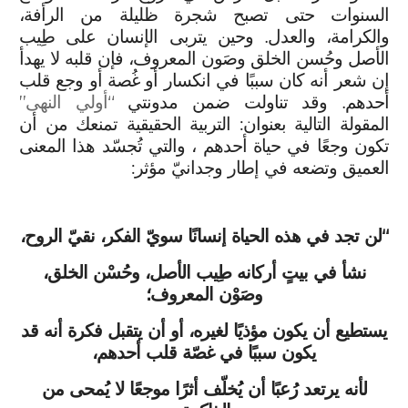
السنوات حتى تصبح شجرة ظليلة من الرأفة،
والكرامة، والعدل. وحين يتربى الإنسان على طِيب
الأصل وحُسن الخلق وصَون المعروف، فإن قلبه لا يهدأ
إن شعر أنه كان سببًا في انكسار أو غُصة أو وجع قلب
أحدهم. وقد تناولت ضمن مدونتي
“أولي النهى”
المقولة التالية بعنوان: التربية الحقيقية تمنعك من أن
تكون وجعًا في حياة أحدهم ، والتي تُجسّد هذا المعنى
العميق وتضعه في إطار وجدانيّ مؤثر:
“لن تجد في هذه الحياة إنسانًا سويّ الفكر، نقيّ الروح،
نشأ في بيتٍ أركانه طِيب الأصل، وحُسْن الخلق،
وصَوْن المعروف؛
يستطيع أن يكون مؤذيًا لغيره، أو أن يتقبل فكرة أنه قد
يكون سببًا في غصّة قلب أحدهم،
لأنه يرتعد رُعبًا أن يُخلّف أثرًا موجعًا لا يُمحى من