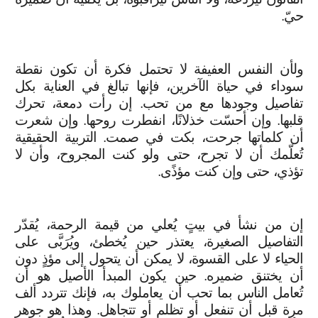
حيّ.
ولأن النفس العفيفة لا تحتمل فكرة أن تكون نقطة
سوداء في حياة الآخرين، فإنها تبالغ في العناية بكل
تفاصيل وجودها مع من تحب. إن رأت دمعة، تحرك
قلبها. وإن أحسّت خذلانًا، انفطرت روحها. وإن شعرت
أن كلماتها جرحت، بكت في صمت. التربية الحقيقية
تُعلّمك أن لا تجرح، حتى ولو كنت المجروح، وأن لا
تؤذي، حتى وإن كنت مؤذًى.
إن من نشأ في بيتٍ يُعلي من قيمة الرحمة، يُقدّر
التفاصيل الصغيرة، يعتذر حين يُخطئ، ويُرَبَّى على
الحياء لا على القسوة، لا يمكن أن يتحول إلى مؤذٍ دون
أن يختنق ضميره. حين يكون المبدأ الأصيل هو أن
تُعامل الناس بما تحب أن يعاملوك به، فإنك تتردد ألف
مرة قبل أن تنفعل أو تظلم أو تتجاهل. وهذا هو جوهر