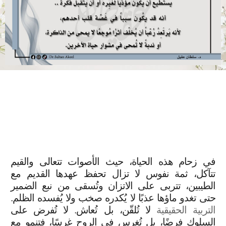
في زحام هذه الحياة، حيث الأصوات تتعالى والقيم
تتآكل، ثمة نفوس لا تزال تحفظ عهدها القديم مع
الطيبين، تتربى على الاتزان وتُسقى من نبع الضمير
حتى تغدو ماؤها عذبًا لا يُكدره صخب ولا يُفسده الظلم.
التربية الحقيقية
لا تُلقّن، بل تُعاش. لا تُفرض على
السلوك فرضًا، بل تُغرس في الروح غرسًا، فتنمو مع