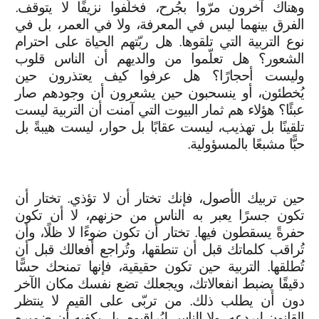
وهناك آخرون مرّوا بجُرح، فخلّفوا نزيفًا لا يتوقف.
الفرق بينهما ليس في المعرفة، ولا في العمر، بل في
نوع التربية التي تلقوها. هل ربّتهم الحياة على احترام
الشعور؟ هل تعلّموا من والديهم أن الناس قلوب
وليست أحجارًا؟ هل عرفوا كيف يعتذرون حين
يُخطئون، أو ينسحبون حين يشعرون أن وجودهم صار
عبئًا؟ هؤلاء هم ثمار البيوت التي آمنت أن التربية ليست
تلقينًا بل تهذيب، ليست عقابًا بل حوار، ليست هيبةً بل
حبًّا مشبعًا بالمسؤولية.
حين تربيك الأصول، فإنك تختار أن لا تؤذي. تختار أن
تكون جسرًا يعبر به الناس من حزنهم، لا أن تكون
حفرةً يسقطون فيها. تختار أن تكون ضوءًا لا ظلًا، وأن
تُراقب كلماتك قبل أن تنطقها، وتُراجع أفعالك قبل أن
تُطلقها. التربية حين تكون حقيقية، فإنها تمنحك حسًّا
دقيقًا يضبط انفعالاتك، ويجعلك تضع نفسك مكان الآخر
دون أن يطلب ذلك. من تربّى على القيم لا ينتظر
القانون ليردعه، ولا الناس ليُراقبوه، بل يكفيه أن ضميره