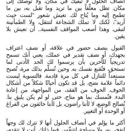
أنصاف الحلول لا تُبقيك في مكان، ولا تُوصلك إلى
مكان. تظل معلّقاً بين ما تريد وما تقبل به، بين ما
تطمح إليه وما يُتاح لك. تعيش شعور “لست حيث
أريد”، لكنك لا تملك الشجاعة لتنتقل، ولا الطمأنينة
لتبقى. وهذا أصعب المواقف النفسية… أن تعيش بلا
يقين.
القبول بنصف حضور في علاقة، أو نصف اعتراف
بجهدك، أو نصف تقدير في عملك، يعني أنك تسمح
تدريجياً للآخرين بأن يرسموا لك الحد الأدنى لما
تستحق، فتُقنع نفسك به. وحين تُسلّم بذلك مرة، تُصبح
مستعداً للتنازل في كل مرة قادمة. فالتسوية ليست
دائماً علامة نضج، بل قد تكون أحيانًا شكلاً من أشكال
الخوف. الخوف من الفقد، من المواجهة، من إعادة
البدء. فنُمسك بما هو متاح، حتى لو لم يكن يليق بنا.
نُصالح الوضع، لا لأننا راضون، بل لأننا خائفون من الفراغ
أو الوحدة أو التغيير.
أكثر ما يؤلم في أنصاف الحلول أنها لا تترك لك وجهاً
لتفخر به، ولا مساحة لتتنفّس فيها ذاتك. أنت لا تتقدم،