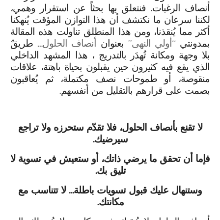
أنصاف الرغبات. فنتعلق بها بحثاً عن استقرار وهمي،
لكننا سرعان ما نكتشف أن هذا التوازن المؤقت يُنهكنا
أكثر مما يُنقذنا، ومن هذا المنطلق تناولت هذه المقالة
بمدونتي
“أولي النهى”
بعنوان
أنصاف الحلول
… طريقٌ
بلا وجهة ومكانة تُهدَر بالتدريج ، هذا المشهد الداخلي
الذي يقع فيه كثيرون حين يقبلون بحياة باهتة، علاقات
منقوصة، أو طموحات نصف مكتملة، ثم يُعاقبون
بصمت على قرارهم بالتقليل من أنفسهم.
لا تقنع بأنصاف الحلول، فلا تقدّم ستحرزه ولا تراجع
سيرضيك.
فإما أن تحقق ما يرضي ذاتك، أو ستعيش في تسوية لا
تليق بك.
وستنهال عليك قبول تسويات باطلة… لا تتناسب مع
مكانتك.