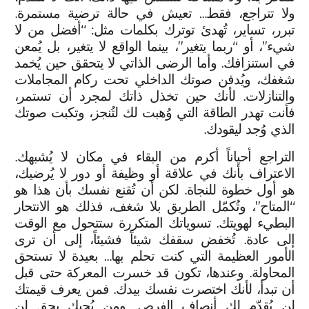
ولا تتراجع، فقط… تعيش في حالة ترضية مستمرة.
تبرر، تساير، تُهدئ توترك بكلمات مثل: “أفضل من لا
شيء”، أو “ربما يتغير”، بينما الواقع لا يتغير، بل يُمعن
في استنزافك. وأما الرضى الذاتي لا يتحقق حين يُخمد
شغفك، ويُدفن صوتك الداخلي تحت ركام المجاملات
والتنازلات. لأنك حين تخذل ذاتك لمجرد أن تستمر،
فأنت تهدر الطاقة التي وُهبت لك لتُنجز، وتكبت صوتك
الذي وُجد ليقودك.
التراجع أحياناً أكرم من البقاء في مكان لا يُشبهك.
الاعتراف بأنك في علاقة أو وظيفة أو دور لا يُرضيك،
هو أول خطوة للنجاة. لكن أن تُقنع نفسك بأن هذا هو
“المتاح”، وتُكمّل الطريق بلا شغف، فذلك هو الانتحار
البطيء لهويتك. تسوياتك المتكررة ستتحول مع الوقت
إلى عادة. تُخفض سقفك شيئاً فشيئاً، إلى أن ترى
الأمور العظيمة التي كنت تحلم بها… بعيدة لا تستحق
المحاولة. وعندها، تكون قد خسرت المعركة حتى قبل
أن تبدأ، لأنك اختصرت نفسك بيدك. فمن يعرف قيمتك
لن يُقدّم لك أنصاف الفرص. ومن يُحبك بحق لن