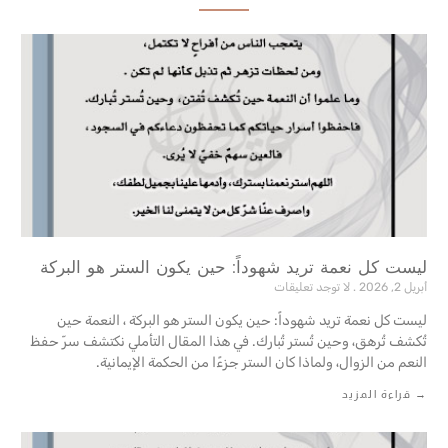
ليست كل نعمة تريد شهوداً: حين يكون الستر هو البركة
أبريل 2, 2026
لا توجد تعليقات
ليست كل نعمة تريد شهوداً: حين يكون الستر هو البركة ، النعمة حين
تُكشف تُرهق، وحين تُستر تُبارك. في هذا المقال التأملي نكتشف سرّ حفظ
النعم من الزوال، ولماذا كان الستر جزءًا من الحكمة ‏الإيمانية‎.‎
→ قراءة المزيد