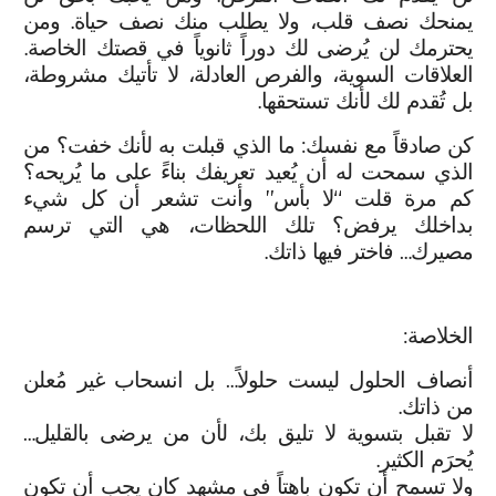
يمنحك نصف قلب، ولا يطلب منك نصف حياة. ومن
يحترمك لن يُرضى لك دوراً ثانوياً في قصتك الخاصة.
العلاقات السوية، والفرص العادلة، لا تأتيك مشروطة،
بل تُقدم لك لأنك تستحقها.
كن صادقاً مع نفسك: ما الذي قبلت به لأنك خفت؟ من
الذي سمحت له أن يُعيد تعريفك بناءً على ما يُريحه؟
كم مرة قلت “لا بأس” وأنت تشعر أن كل شيء
بداخلك يرفض؟ تلك اللحظات، هي التي ترسم
مصيرك… فاختر فيها ذاتك.
الخلاصة:
أنصاف الحلول ليست حلولاً… بل انسحاب غير مُعلن
من ذاتك.
لا تقبل بتسوية لا تليق بك، لأن من يرضى بالقليل…
يُحرَم الكثير.
ولا تسمح أن تكون باهتاً في مشهد كان يجب أن تكون