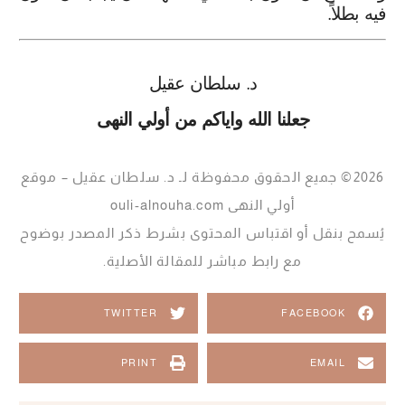
فيه بطلاً.
د. سلطان عقيل
جعلنا الله واياكم من أولي النهى
2026© جميع الحقوق محفوظة لـ د. سلطان عقيل – موقع
أولي النهى ouli-alnouha.com
يُسمح بنقل أو اقتباس المحتوى بشرط ذكر المصدر بوضوح
مع رابط مباشر للمقالة الأصلية.
TWITTER
FACEBOOK
PRINT
EMAIL