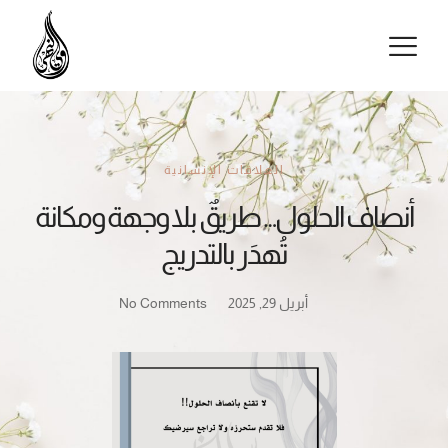
أنصاف الحلول… طريقٌ بلا وجهة ومكانة
تُهدَر بالتدريج
أبريل 29, 2025
No Comments