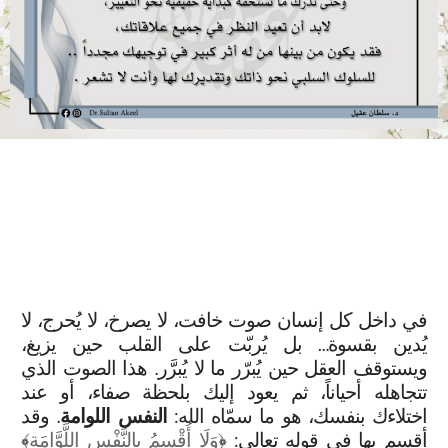
في داخل كل إنسان صوت خافت، لا يصرخ، لا يُحرج، لا
يُدين بقسوة… بل يُربّت على القلب حين يزيغ،
ويستوقف العقل حين يُبرّر ما لا يُبرَّر. هذا الصوت الذي
تتجاهله أحياناً، ثم يعود إليك بلحظة صفاء، أو عند
اختلاءك بنفسك، هو ما سمّاه الله:
النفس اللوامة
. وقد
أقسم بها في قوله تعالى: ﴿
وَلَا أُقْسِمُ بِالنَّفْسِ اللَّوَّامَةِ
﴾