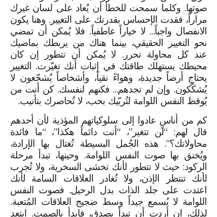
صوتها. وكلما سمحت للخطأ أن يُعاد على لسان غيرك
مراراً، فقدت الإحساس بقدرتك على التغيير. وهنا يكون
الانفصال واجباً… لا خياراً عاطفياً. فلا يُمكن أن تمضي
نحو التغيير الحقيقي، بينما هناك من يربطك بماضيك
عند كل محاولة تحرر. لا يُمكن أن تتطور إن كان
محيطك يستهلك طاقتك في إثبات أنك تغيّرت. التغيير
يحتاج أرضاً جديدة، وهواءً نقياً، وأشخاصاً يُشجّعون لا
يُشكّكون. وإن لم تجدهم… فكنهم لنفسك. كن أنت من
يُوقظ النفس اللوامة لتُربّيك بحب، لا تُحاصرك بتأنيب.
كم من أناسٍ عادوا إلى سلوكياتهم المؤذية لأن أحدهم
قال لهم: “لن تتغير”، “أنت دائماً هكذا”، “ما فائدة
محاولاتك؟”. هذه الجُمل البسيطة تُغتال بها الإرادة،
ويُخنق بها صوت النفس اللوامة. وحينها، تبدأ مرحلة
الركود: حيث لا تتطور لأنك تخشى السخرية، ولا تُجرب
لأنك تنتظر الإذن، ولا تُغادر العلاقات السامة لأنك
اعتدت على جلد الذات بدل الرحيل. فصوت النفس
اللوامة لا يُسمع جيداً وسط ضجيج العلاقات المُتعبة.
لذلك، إن أردت أن تبدأ بصدق، فابدأ بالصمت. ابتعد