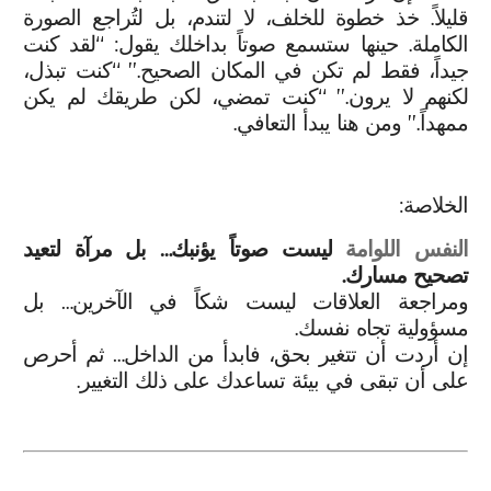
قليلاً. خذ خطوة للخلف، لا لتندم، بل لتُراجع الصورة
الكاملة. حينها ستسمع صوتاً بداخلك يقول: “لقد كنت
جيداً، فقط لم تكن في المكان الصحيح.” “كنت تبذل،
لكنهم لا يرون.” “كنت تمضي، لكن طريقك لم يكن
ممهداً.” ومن هنا يبدأ التعافي.
الخلاصة:
النفس اللوامة
ليست صوتاً يؤنبك… بل مرآة لتعيد
تصحيح مسارك.
ومراجعة العلاقات ليست شكاً في الآخرين… بل
مسؤولية تجاه نفسك.
إن أردت أن تتغير بحق، فابدأ من الداخل… ثم أحرص
على أن تبقى في بيئة تساعدك على ذلك التغيير.