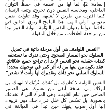
[القيامة: 2]، لما لها من عظمة في حفظ التوازن
الداخلي، ومحاسبة النفس دون تجريح، وتنبيه الإنسان
كلما اقترب من طريق لا يُشبهه. وقد تناولت ضمن
مدونتي
“أولي النهى
” هذا الملمح التربوي الدقيق في
علاقتنا بذواتنا بعنوان النفس اللوّامة… بوابة التغيير تبدأ
من مراجعة العلاقات ، من خلال المقولة:
“النفس اللوامة… هي أول مرحلة ذاتية في تعديل
السلوك نحو المسار الصحيح. وحتى تدرك ما تستحقه
كبداية حقيقية نحو التغيير، لا بد أن تراجع جميع علاقاتك.
فقد يكون من بينها من له أثر كبير في توجيهك مجدداً
للسلوك السلبي نحو ذاتك وتقديرك لها وأنت لا تشعر.”
النفس اللوامة لا تُعاديك، بل تُنقذك. تُربّيك لا لتهينك، بل
لتردّك إلى نسخة أنقى من نفسك. هي الضمير
الصاحي حين تنام القلوب، وهي المرآة التي لا تخدعك
بالصورة، بل تعكس كل خللٍ في داخلك دون تزييف.
إنها أول صوتٍ ينبهك حين تبدأ في المبالغة في