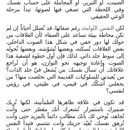
الصمت، أو التبرير، أو المجاملة على حساب نفسك.
وفي اللحظة التي تصغي فيها لصوتها، تبدأ مرحلة
الوعي الحقيقي.
لكن
النفس اللوامة
، رغم صفائها، قد تُضلل أحياناً إن لم
تكن محاطة ببيئة تساعد على الصفاء. لأن العلاقات من
حولك لها دور خفي في شكل هذا الصوت الداخلي.
بعض العلاقات تُسكته، وبعضها تُشوّشه، وبعضها تُحوله
إلى سوط جلد ذاتي. لذلك فإن أول خطوة لتصفية هذا
الصوت وإعادة توجيهه نحو التوازن، هو أن تُراجع
علاقاتك. أن تسأل نفسك: من يُشعل فيّ جلد الذات؟
من يُعيدني للسلوكيات القديمة التي تخلصت منها؟ من
يجعلني أُشكّك في قيمي، في طيبتي، في رؤيتي
لنفسي؟
قد تكون في علاقة ظاهرها الطمأنينة، لكنها تُربك
ضميرك باستمرار. تُشعرك أنك مقصّر حتى وأنت
تُجاهد، تُوحي لك بأنك مطالب دائماً بالمزيد حتى وأنت
تُرهق نفسك، تُقيّد حريتك وأنت تبتسم، فتبدأ النفس