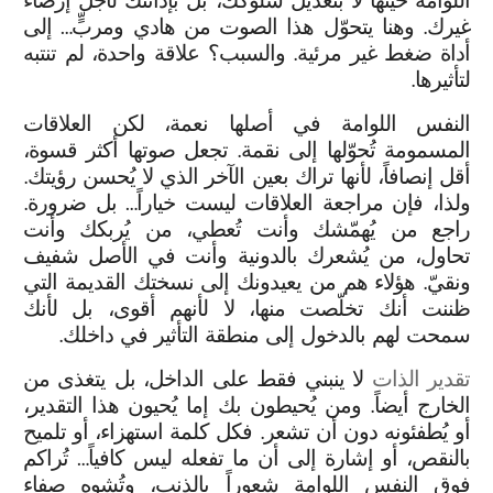
اللوامة حينها لا بتعديل سلوكك، بل بإدانتك لأجل إرضاء
غيرك. وهنا يتحوّل هذا الصوت من هادي ومربٍّ… إلى
أداة ضغط غير مرئية. والسبب؟ علاقة واحدة، لم تنتبه
لتأثيرها.
النفس اللوامة في أصلها نعمة، لكن العلاقات
المسمومة تُحوّلها إلى نقمة. تجعل صوتها أكثر قسوة،
أقل إنصافاً، لأنها تراك بعين الآخر الذي لا يُحسن رؤيتك.
ولذا، فإن مراجعة العلاقات ليست خياراً… بل ضرورة.
راجع من يُهمّشك وأنت تُعطي، من يُربكك وأنت
تحاول، من يُشعرك بالدونية وأنت في الأصل شفيف
ونقيّ. هؤلاء هم من يعيدونك إلى نسختك القديمة التي
ظننت أنك تخلّصت منها، لا لأنهم أقوى، بل لأنك
سمحت لهم بالدخول إلى منطقة التأثير في داخلك.
تقدير الذات
لا ينبني فقط على الداخل، بل يتغذى من
الخارج أيضاً. ومن يُحيطون بك إما يُحيون هذا التقدير،
أو يُطفئونه دون أن تشعر. فكل كلمة استهزاء، أو تلميح
بالنقص، أو إشارة إلى أن ما تفعله ليس كافياً… تُراكم
فوق النفس اللوامة شعوراً بالذنب، وتُشوه صفاء