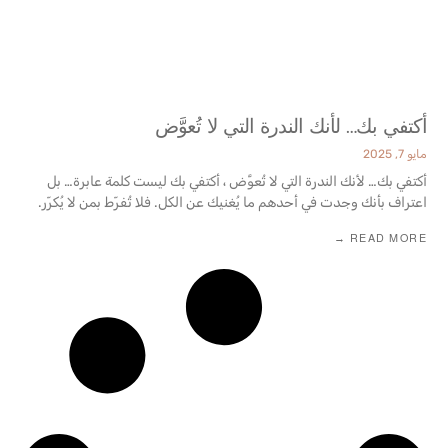
أكتفي بك… لأنك الندرة التي لا تُعوَّض
مايو 7, 2025
أكتفي بك… لأنك الندرة التي لا تُعوَّض ، أكتفي بك ليست كلمة عابرة… بل
اعتراف بأنك وجدت في أحدهم ما يُغنيك عن الكل. فلا تُفرّط بمن لا يُكرّر.
READ MORE →