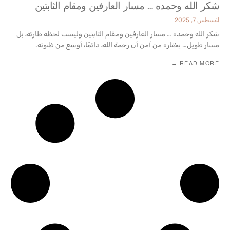
شكر الله وحمده … مسار العارفين ومقام الثابتين‏
أغسطس 7, 2025
‎شكر الله وحمده … مسار العارفين ومقام الثابتين وليست لحظة طارئة، بل
مسار طويل… يختاره من آمن أن رحمة الله، دائمًا، أوسع من ظنونه.‎
READ MORE →