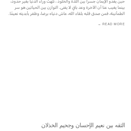
حين يغدو الإيمان جسرًا بين اللذة والخلود ، نلهث وراء الدنيا بغير حدود،
بينما يغيب عنا أن الآخرة وعد باقٍ لا يفنى. التوازن بين الحياتين هو سر
الطمأنينة، فمن صدق قلبه ‏بلقاء الله، عاش دنياه برضا، وظفر بأبديته نعيمًا‎.‎
READ MORE →
الثقه بين نعيم الإحسان وجحيم الخذلان