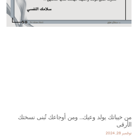
من خيباتك يولد وعيك… ومن أوجاعك تُبنى نسختك
الأرقى
نوفمبر 28, 2024