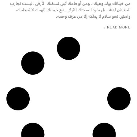
من خيباتك يولد وعيك… ومن أوجاعك تُبنى نسختك الأرقى ، ليست تجارب
الخذلان لعنة… بل بذرة لنسختك الأرقى. دع خيباتك تُلهمك لا تُحطمك،
وامضِ نحو سلام لا يملكه إلا من عرف وجعه.
READ MORE →