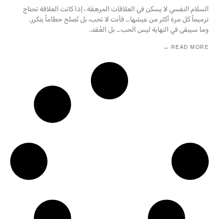
السلام النفسي لا يسكن في العلاقات المرهقة ، إذا كانت العلاقة تحتاج
ترميماً كل مرة أكثر من عيشها… فأنت لا تحب، بل تُصلح حطاماً يتكرر.
وما سيبقى في النهاية ليس الحب… بل العُقد.
READ MORE →