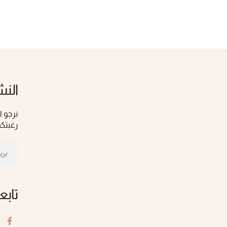
النش
نرجو ا
رغبتكم
تابع