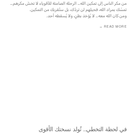
من مكر الناس إلى تمكين الله… الرحلة الصامتة للأقوياء لا تخشَ مكرهم…
تمسّك بمراد الله، فحيلهم لن تردّك، بل ستُقربك من التمكين.
ومن كان الله معه… لا يُؤخذ بظنٍ، ولا يُسقطه أحد.
READ MORE →
في لحظة التخطي… تُولد نسختك الأقوى