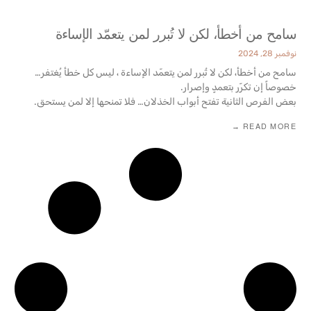
سامح من أخطأ، لكن لا تُبرر لمن يتعمّد الإساءة
نوفمبر 28, 2024
سامح من أخطأ، لكن لا تُبرر لمن يتعمّد الإساءة ، ليس كل خطأ يُغتفر…
خصوصاً إن تكرّر بتعمدٍ وإصرار.
بعض الفرص الثانية تفتح أبواب الخذلان… فلا تمنحها إلا لمن يستحق.
READ MORE →