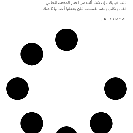
ذنب غيابك… إن كنت أنت من اختار المقعد الجانبي.
قف، وتكلم، وقدّم نفسك… فلن يفعلها أحد نيابة عنك.
READ MORE →