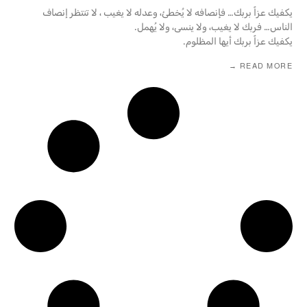
يكفيك عزاً بربك… فإنصافه لا يُخطئ، وعدله لا يغيب ، لا تنتظر إنصاف
الناس… فربك لا يغيب، ولا ينسى، ولا يُهمل.
يكفيك عزاً بربك أيها المظلوم.
READ MORE →