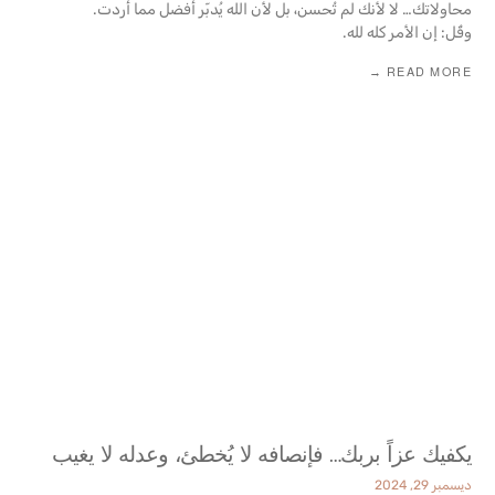
محاولاتك… لا لأنك لم تُحسن، بل لأن الله يُدبّر أفضل مما أردت.
وقُل: إن الأمر كله لله.
READ MORE →
يكفيك عزاً بربك… فإنصافه لا يُخطئ، وعدله لا يغيب
ديسمبر 29, 2024