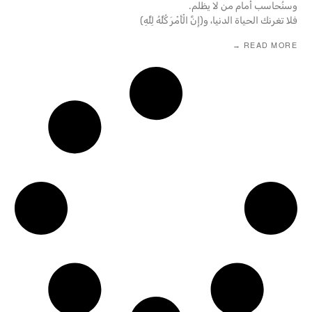
وسنُحاسب أمام من لا يظلم.
فلا تغرنك الحياة الدنيا، و﴿إِنَّ الْأَمْرَ كُلَّهُ لِلَّهِ﴾
READ MORE →