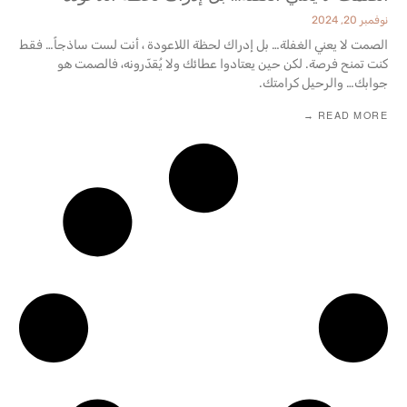
نوفمبر 20, 2024
الصمت لا يعني الغفلة… بل إدراك لحظة اللاعودة ، أنت لست ساذجاً… فقط
كنت تمنح فرصة. لكن حين يعتادوا عطائك ولا يُقدّرونه، فالصمت هو
جوابك… والرحيل كرامتك.
READ MORE →