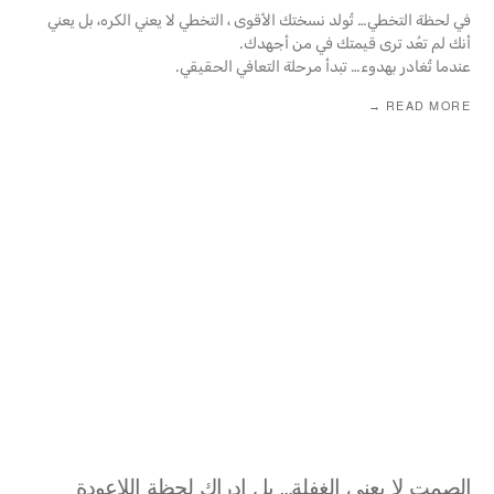
في لحظة التخطي… تُولد نسختك الأقوى ، التخطي لا يعني الكره، بل يعني
أنك لم تعُد ترى قيمتك في من أجهدك.
عندما تُغادر بهدوء… تبدأ مرحلة التعافي الحقيقي.
READ MORE →
الصمت لا يعني الغفلة… بل إدراك لحظة اللاعودة