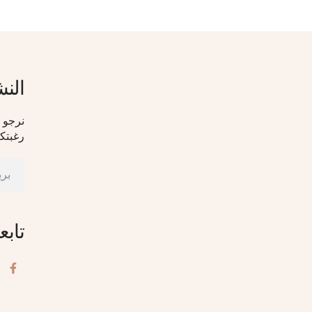
النش
نرجو ا
رغبتكم
تابع