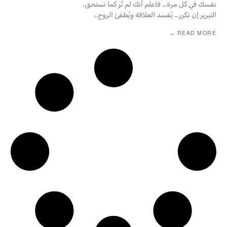
نفسك في كل مرة… فاعلم أنك لم تُرَ كما تستحق.
التبرير إن تكرر… يُفسد العلاقة ويُطفئ الروح.،
READ MORE →