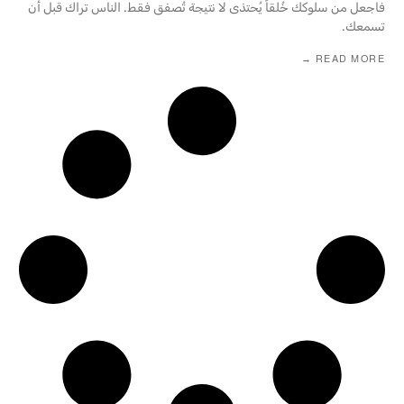
فاجعل من سلوكك خُلقاً يُحتذى لا نتيجة تُصفق فقط. الناس تراك قبل أن
تسمعك.
READ MORE →