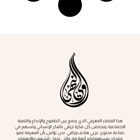
هذا الفضاء المعرفي الذي يجمع بين الطموح والإبداع والتنمية
الاجتماعية، ويحتضن كل فكرة ‏ترتقي بالفكر الإنساني وتسهم في
صناعة محتوى عربي هادف وراقي‎.‎ نحن نؤمن بأن المعرفة تنمو
وتتجدّد بمساهماتكم الهادفة، والتي تحمل الشغف والاهتمام