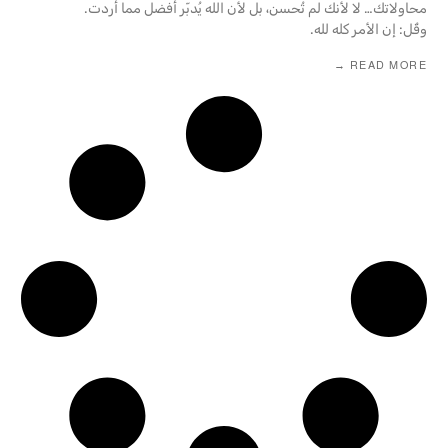
محاولاتك… لا لأنك لم تُحسن، بل لأن الله يُدبّر أفضل مما أردت.
وقُل: إن الأمر كله لله.
READ MORE →