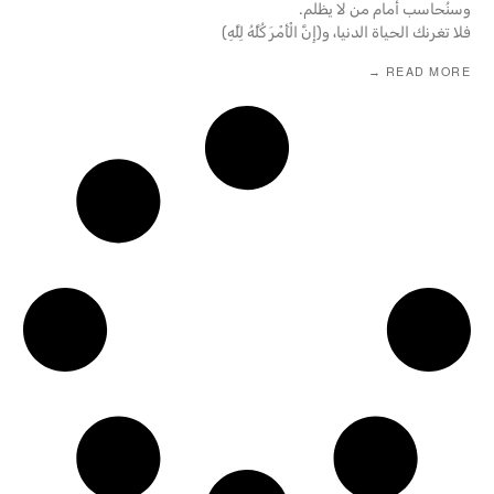
وسنُحاسب أمام من لا يظلم.
فلا تغرنك الحياة الدنيا، و﴿إِنَّ الْأَمْرَ كُلَّهُ لِلَّهِ﴾
READ MORE →