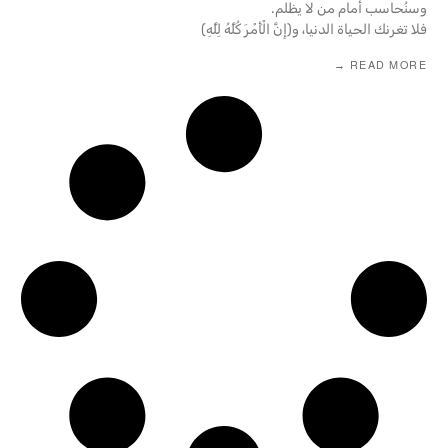
وسنُحاسب أمام من لا يظلم.
فلا تغرنك الحياة الدنيا، و﴿إِنَّ الْأَمْرَ كُلَّهُ لِلَّهِ﴾
READ MORE →