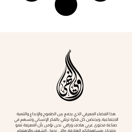
هذا الفضاء المعرفي الذي يجمع بين الطموح والإبداع والتنمية
الاجتماعية، ويحتضن كل فكرة ‏ترتقي بالفكر الإنساني وتسهم في
صناعة محتوى عربي هادف وراقي‎.‎ نحن نؤمن بأن المعرفة تنمو
وتتجدّد بمساهماتكم الهادفة، والتي تحمل الشغف والاهتمام