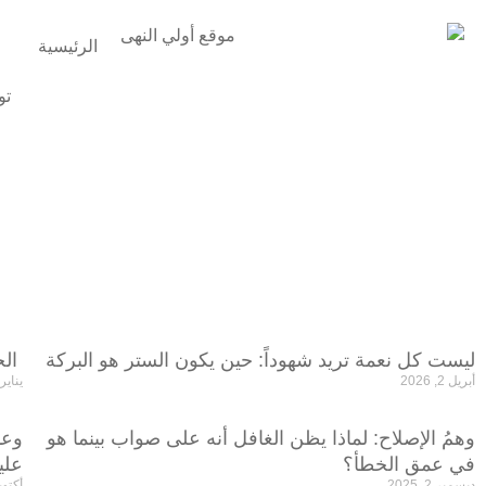
الرئيسية
تو
ليست كل نعمة تريد شهوداً: حين يكون الستر هو البركة
‎ ‎الخذلان حين يوجع… واليقين حين يداوي
أبريل 2, 2026
يناير 4, 026
وهمُ الإصلاح: لماذا يظن الغافل أنه على صواب بينما هو
وعد
في عمق الخطأ؟
علي
ديسمبر 2, 2025
أكتوبر 15, 