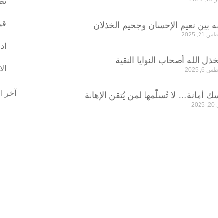
تط
قي
قه بين نعيم الإحسان وجحيم الخذلان
2, 2025
اد
خذل الله أصحاب النوايا النقية
ال
6, 2025
آخر ا
ك أمانة… لا تُسلّمها لمن يُتقن الإهانة
202