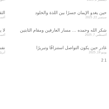
حين يغدو الإيمان جسرًا بين اللذة والخلود
الث
سبتمبر 22, 2025
أغسطس 1
شكر الله وحمده … مسار العارفين ومقام الثابتين‏
لا ي
أغسطس 7, 2025
أغسطس 
غادر حين يكون التواصل استنزافًا وتبريرًا
نفس
يونيو 19, 2025
أبريل 20, 5
2
1